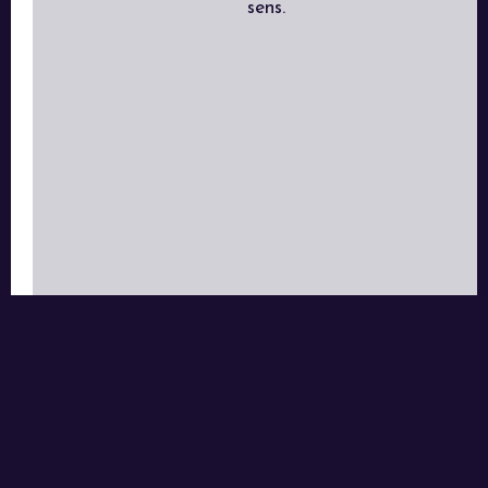
sens.
Crédit photo : Jessica Engstrom (@EngstromJess)
Ma conférence