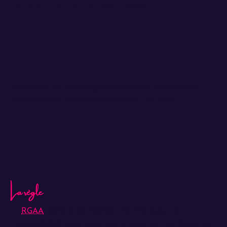
la description de mon image">
Seulement, il y a des règles qui cadrent l’utilisation du
texte alternatif en accessibilité web. Les voici.
La règle
Le
(Référentiel Général d’Amélioration de
RGAA
l’Accessibilité) commence ses critères par les règles sur