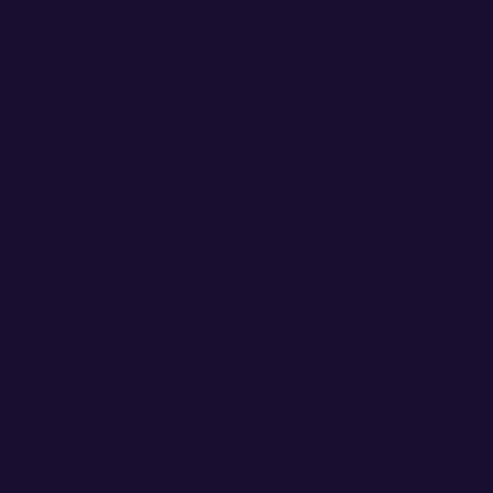
Les personnes qui ne peuvent pas, pour quelque type de
handicap que ce soit, voir ce qui se trouve affiché à l’écran
utilisent des lecteurs d’écran. Ces logiciels permettent de
visiter une page web tout en ayant le contenu lu à haute
voix au fil de la visite. Ce sont de super outils qui
permettent à beaucoup de personnes qui n’auraient jamais
pu avoir accès à internet d’y accéder.
Cependant, ces lecteurs d’écran ne savent pas lire les
images. Donc quand on met une image dans notre article
de blog par exemple, le lecteur d’écran ne peut pas la
décrire automatiquement à la personne qui visite le site.
C’est à nous de paramétrer nos images correctement pour