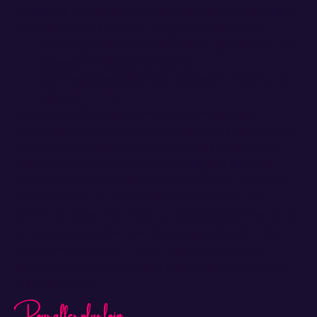
les images en général et le texte alternatif en particulier.
De façon un peu simplifiée, la règle est la suivante :
Une image porteuse d’information doit contenir une
alternative textuelle pertinente
Une image décorative doit conserver un attribut alt
vide (
alt=""
).
L’idée c’est d’éviter d’encombrer la navigation de
descriptions d’images sans fin quand il n’y a pas d’intérêt.
Si je mets une photo de ma chienne pour décorer mon
article sur l’accessibilité, c’est très mignon, mais ça
n’intéresse sûrement pas les personnes qui ne peuvent
pas voir d’avoir une description d’un portrait de ma
chienne au milieu d’un article sur l’accessibilité. Par contre,
si mon image contient des informations, alors là il faut
absolument la décrire… On fait alors une description
concise et précise permettant aux personnes d’accéder
aux informations.
Pour aller plus loin