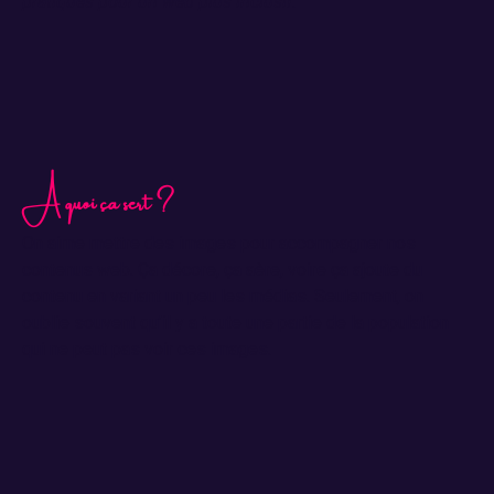
pratiques pour un web plus inclusif.
A quoi ça sert ?
On aime mettre des images pour accompagner nos
contenus web. Ça décore, ça aère, voire ça ajoute du
contenu en variant un peu les médias. Seulement, on
oublie souvent qu’il y a toute une partie de la population
qui ne peut pas voir ces images.