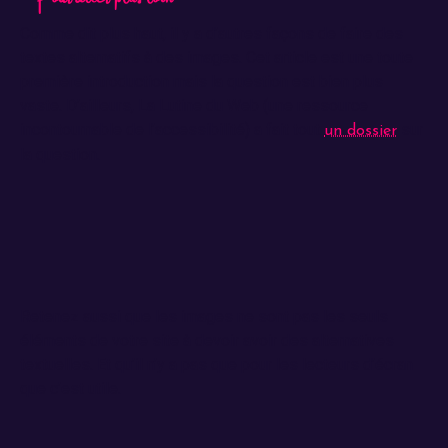
Comme dit plus haut, il y a d’autres façons de faire des
textes alternatifs à des images. Cet article est une toute
première introduction mais la question est bien plus
vaste. D’ailleurs, La Lutine du Web (une ressource
incontournable de l’accessibilité) a fait tout
sur
un dossier
la question.
Retenez aussi que les images ne sont pas les seuls
éléments de votre site à devoir avoir des alternatives
textuelles. Et qu’il n’y a pas que pour les lecteurs d’écran
que c’est utile.