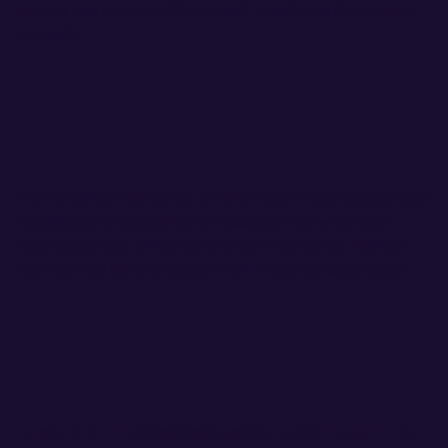
que ce soit possible. Comment ? En utilisant l’alternative
textuelle.
Il y a d’autres moyens de le faire mais en tant que grandes
débutantes et débutants de l’accessibilité web, nous
allons pour cela utiliser dans un premier temps l’attribut
alt. Il se met dans la balise HTML image de cette façon :
<img src="lenomdemonimage.jpeg" alt="Ici