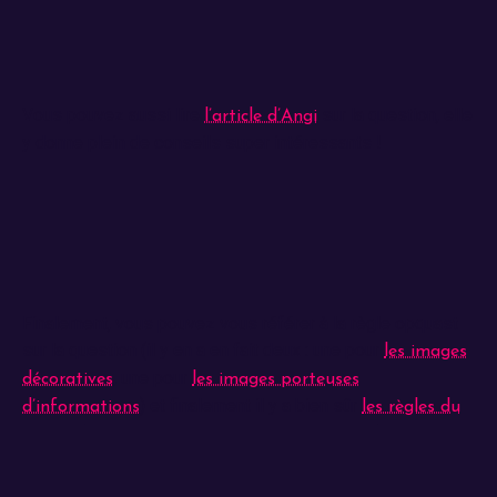
Vous pouvez aussi lire
sur la question, elle
l’article d’Angi
y donne plein de conseils super intéressants !
Finalement, vous pouvez vous référer à la règle opquast
sur la question (il y en a en fait deux : une pour
les images
, une pour
décoratives
les images porteuses
) et finalement il y a bien sûr
d’informations
les règles du
(Web Content Accessibility Guidelines) qui sont
WCAG
toujours intéressantes à consulter !